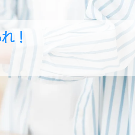
あれ！
！